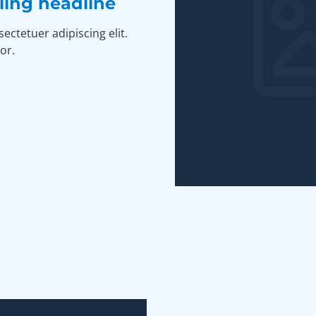
aling headline
ectetuer adipiscing elit.
or.