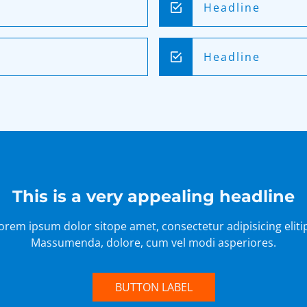
Headline
Headline
This is a very appealing headline
orem ipsum dolor sitope amet, consectetur adipisicing eliti
Massumenda, dolore, cum vel modi asperiores.
BUTTON LABEL