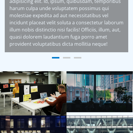
ibus
adipisicing elit. Id, ipsum, quibusdam, temporibus
harum culpa unde voluptatem possimus qui
molestiae expedita ad aut necessitatibus vel
borum
incidunt placeat velit soluta a consectetur laboru
 aut,
illum nobis distinctio nisi facilis! Officiis, illum, aut,
quasi dolorem laudantium fuga porro amet
provident voluptatibus dicta mollitia neque!