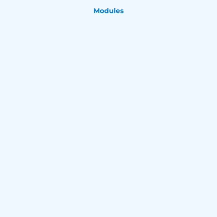
Modules
Photography
Lorem ipsum dolor sit amet consectetur.