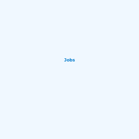
8hrs
$499
Jobs
Analyst
Sales
Madrid
Spain
Part time
APPLY NOW