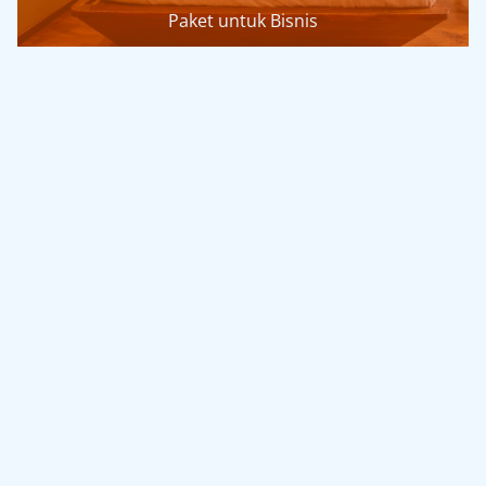
Paket untuk Bisnis
For Rent
$ 2,789 mth. rent
Office Space in Chicago